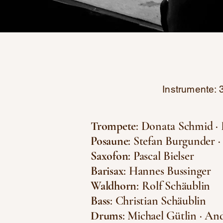
Instrumente: 
Trompete
: Donata Schmid · 
Posaune
: Stefan Burgunder ·
Saxofon
: Pascal Bielser
Barisax
: Hannes Bussinger
Waldhorn
: Rolf Schäublin
Bass
: Christian Schäublin
Drums
: Michael Gütlin · An