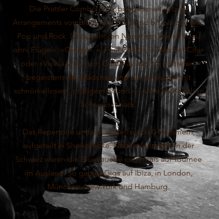
Die Prattler Combo Bluesbuebe spielt witzige
Arrangements von Blues und Dixieland bis hin zu Funk,
Pop und Rock. Dazu gehören Nummern wie «E Vogu
ohni Flügel», «Grease», «I Feel Good», «Crescent City»
oder «Viva la Vida» von Coldplay. Wo sie auftreten,
begeistern das Mädchen und die elf Buben mit
schnörkellosem, pfiffigem Sound — ohne technischen
Schnickschnack.
Das Repertoire umfasst aktuell rund 30 Nummern,
aufgeteilt in Showblöcke. Neben Auftritten in der
Schweiz waren die Bluesbuebe mehrmals auf Tournee
im Ausland. So gab es Gigs auf Ibiza, in London,
München, New York und Hamburg.